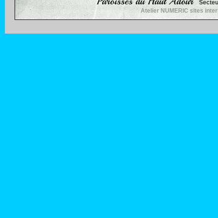
Paroisses du Haut Adour
Secteu
Atelier NUMERIC sites inte