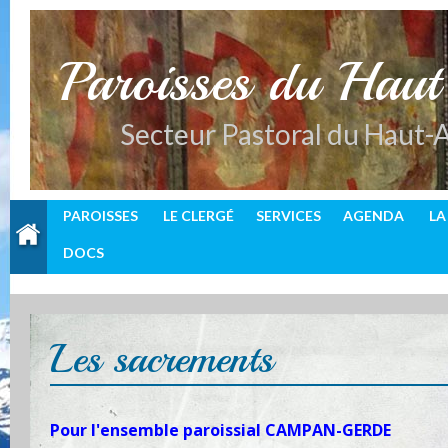
P
aroisses du Hau
Secteur Pastoral du Haut-
PAROISSES
LE CLERGÉ
SERVICES
AGENDA
LA
DOCS
Les sacrements
Pour l'ensemble paroissial CAMPAN-GERDE