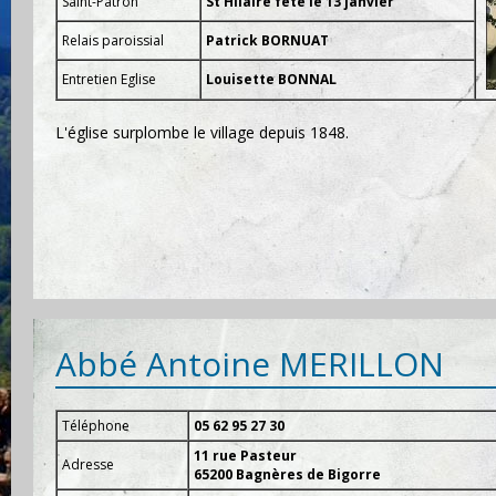
Saint-Patron
St Hilaire fêté le 13 janvier
Relais paroissial
Patrick BORNUAT
Entretien Eglise
Louisette BONNAL
L'église surplombe le village depuis 1848.
Abbé Antoine MERILLON
Téléphone
05 62 95 27 30
11 rue Pasteur
Adresse
65200 Bagnères de Bigorre