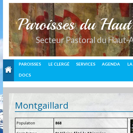
P
aroisses du Hau
Secteur Pastoral du Haut-
PAROISSES
LE CLERGÉ
SERVICES
AGENDA
LA
DOCS
Montgaillard
Population
868