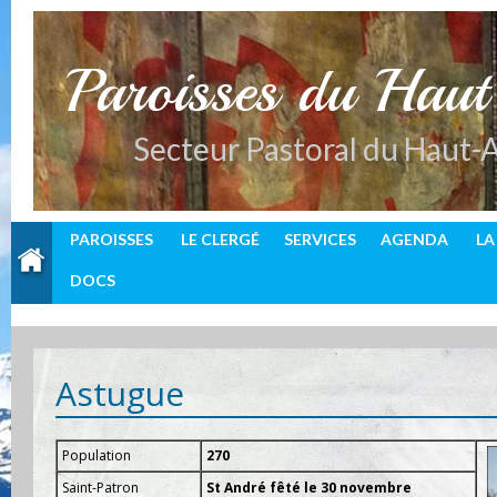
P
aroisses du Hau
Secteur Pastoral du Haut-
PAROISSES
LE CLERGÉ
SERVICES
AGENDA
LA
DOCS
Astugue
Population
270
Saint-Patron
St André fêté le 30 novembre