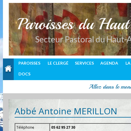
P
aroisses du Hau
Secteur Pastoral du Haut-
PAROISSES
LE CLERGÉ
SERVICES
AGENDA
LA
DOCS
Allez dans le mond
Abbé Antoine MERILLON
Téléphone
05 62 95 27 30