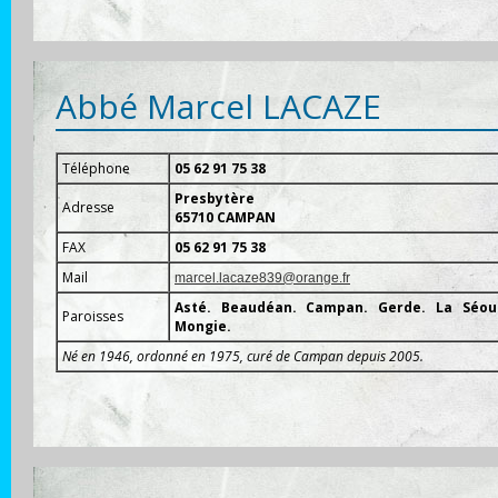
Abbé Marcel LACAZE
Téléphone
05 62 91 75 38
Presbytère
Adresse
65710 CAMPAN
FAX
05 62 91 75 38
Mail
marcel.lacaze839@orange.fr
Asté. Beaudéan. Campan. Gerde. La Séoub
Paroisses
Mongie.
Né en 1946, ordonné en 1975, curé de Campan depuis 2005.