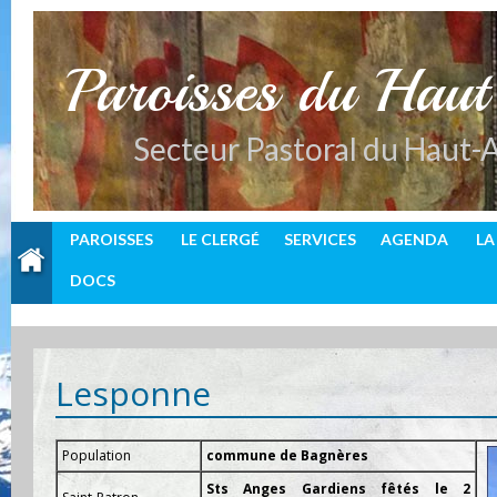
P
aroisses du Hau
Secteur Pastoral du Haut-
PAROISSES
LE CLERGÉ
SERVICES
AGENDA
LA
DOCS
Lesponne
Population
commune de Bagnères
Sts Anges Gardiens fêtés le 2