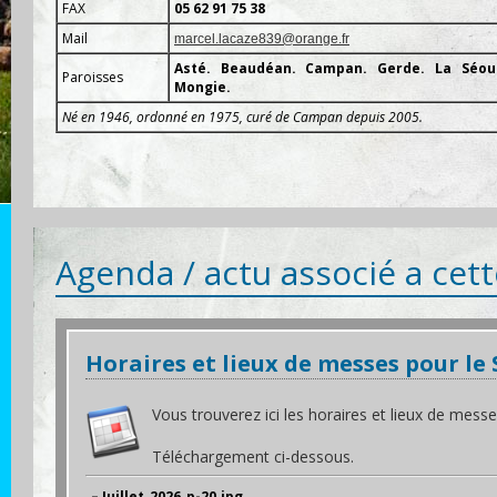
FAX
05 62 91 75 38
Mail
marcel.lacaze839@orange.fr
Asté. Beaudéan. Campan. Gerde. La Séoub
Paroisses
Mongie.
Né en 1946, ordonné en 1975, curé de Campan depuis 2005.
Agenda / actu associé a cet
Horaires et lieux de messes pour le 
Vous trouverez ici les horaires et lieux de mes
Téléchargement ci-dessous.
– Juillet_2026_p-20.jpg